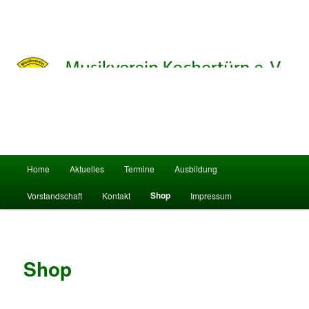
Home
Aktuelles
Termine
Ausbildung
Hauptmenü
Zum Inhalt wechseln
Zum sekundären Inhalt wechseln
Shop
Vorstandschaft
Kontakt
Impressum
Shop